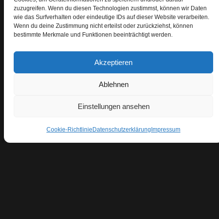
In unserem im Westernstil ausgestatteten Saloon
zuzugreifen. Wenn du diesen Technologien zustimmst, können wir Daten
haben wir versucht, ein Ambiente zu schaffen, in dem
wie das Surfverhalten oder eindeutige IDs auf dieser Website verarbeiten.
Wenn du deine Zustimmung nicht erteilst oder zurückziehst, können
sich sowohl Jung als auch Alt wohl fühlen können.
bestimmte Merkmale und Funktionen beeinträchtigt werden.
Lesen Sie weiter…
Akzeptieren
Ablehnen
Einstellungen ansehen
Cookie-Richtlinie
Datenschutzerklärung
Impressum
Übernachtung
Wir bieten Übernachtungs-möglichkeiten in unseren
beiden Doppelzimmern, unserer Ferien-wohnung und
unseren Rolling Home.